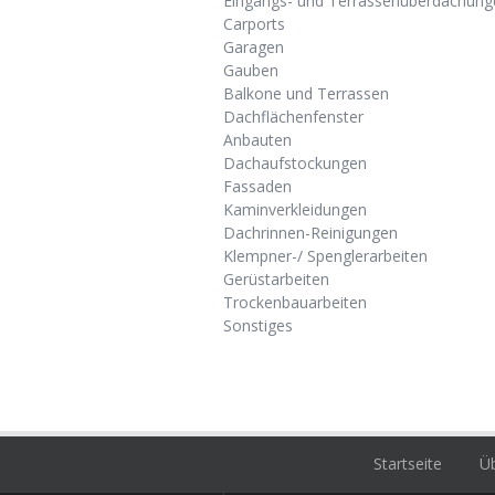
Eingangs- und Terrassenüberdachung
Carports
Garagen
Gauben
Balkone und Terrassen
Dachflächenfenster
Anbauten
Dachaufstockungen
Fassaden
Kaminverkleidungen
Dachrinnen-Reinigungen
Klempner-/ Spenglerarbeiten
Gerüstarbeiten
Trockenbauarbeiten
Sonstiges
Startseite
Üb