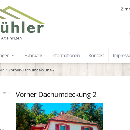
Zimm
 Altleiningen
ungen
Fuhrpark
Informationen
Kontakt
Impres
gen
Vorher-Dachumdeckung-2
Vorher-Dachumdeckung-2