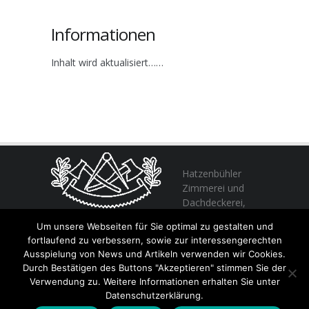
Informationen
Inhalt wird aktualisiert……
Hatzenbühler
Zimmerei und
Dachdeckerei,
profitieren Sie
Um unsere Webseiten für Sie optimal zu gestalten und
von unserer Erfahrung seit 1982
fortlaufend zu verbessern, sowie zur interessengerechten
Ausspielung von News und Artikeln verwenden wir Cookies.
Durch Bestätigen des Buttons "Akzeptieren" stimmen Sie der
+49 (0) 6356 / 989055
Verwendung zu. Weitere Informationen erhalten Sie unter
Email:
info@hatzenbuehler.eu
Datenschutzerklärung.