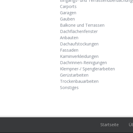
Eingangs- und Terrassenüberdachung
Carports
Garagen
Gauben
Balkone und Terrassen
Dachflächenfenster
Anbauten
Dachaufstockungen
Fassaden
Kaminverkleidungen
Dachrinnen-Reinigungen
Klempner-/ Spenglerarbeiten
Gerüstarbeiten
Trockenbauarbeiten
Sonstiges
Startseite
Üb